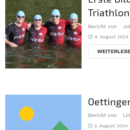
Triathlon
Bericht von
Jo
4. August 2024
WEITERLES
Oettinge
Bericht von
Lin
2. August 2024