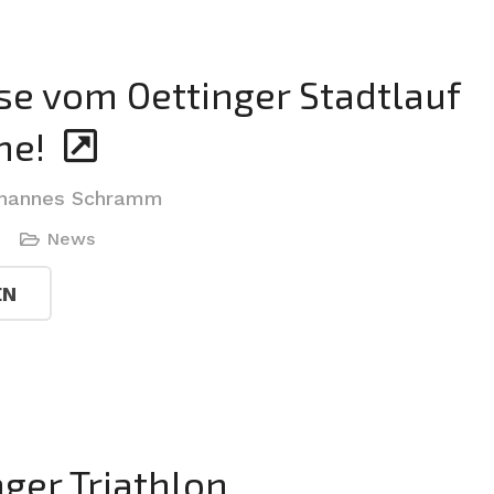
se vom Oettinger Stadtlauf
ne!
hannes Schramm
News
EN
nger Triathlon