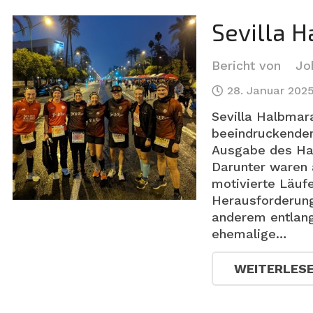
Sevilla 
Bericht von
Jo
28. Januar 202
Sevilla Halbmar
beeindruckenden
Ausgabe des Hal
Darunter waren 
motivierte Läufe
Herausforderung 
anderem entlang
ehemalige…
WEITERLES