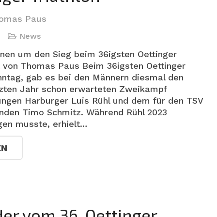
omas Paus
News
en um den Sieg beim 36igsten Oettinger
ht von Thomas Paus Beim 36igsten Oettinger
nntag, gab es bei den Männern diesmal den
etzten Jahr schon erwarteten Zweikampf
ngen Harburger Luis Rühl und dem für den TSV
enden Timo Schmitz. Während Rühl 2023
gen musste, erhielt…
EN
der vom 36. Oettinger