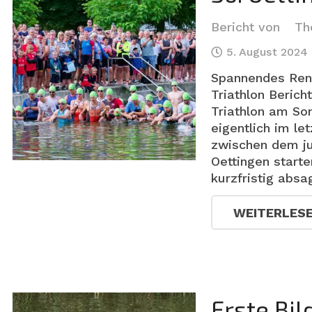
Bericht von
Th
5. August 2024
Spannendes Renn
Triathlon Beric
Triathlon am So
eigentlich im l
zwischen dem ju
Oettingen start
kurzfristig absa
WEITERLES
Erste Bil