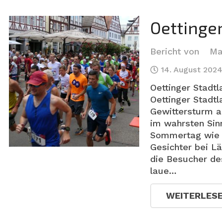
Oettinge
Bericht von
Ma
14. August 202
Oettinger Stadt
Oettinger Stadtl
Gewittersturm a
im wahrsten Sin
Sommertag wie a
Gesichter bei L
die Besucher de
laue…
WEITERLES