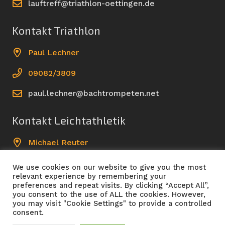
lauftreff@triathlon-oettingen.de
Kontakt Triathlon
Paul Lechner
09082/3809
paul.lechner@bachtrompeten.net
Kontakt Leichtathletik
Michael Reuter
09082/961499
We use cookies on our website to give you the most
relevant experience by remembering your
leichtathletik@triathlon-oettingen.de
preferences and repeat visits. By clicking “Accept All”,
you consent to the use of ALL the cookies. However,
you may visit "Cookie Settings" to provide a controlled
consent.
Copyright Lauftreff|Triathlon TSV Oettingen 1861 e.