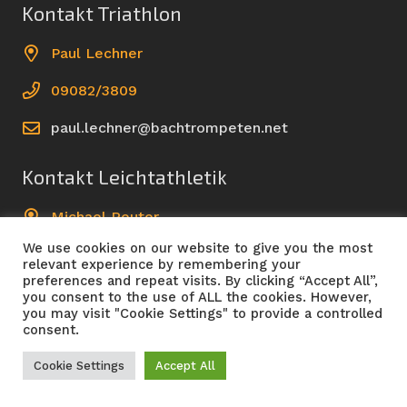
Kontakt Triathlon
Paul Lechner
09082/3809
paul.lechner@bachtrompeten.net
Kontakt Leichtathletik
Michael Reuter
We use cookies on our website to give you the most
09082/961499
relevant experience by remembering your
preferences and repeat visits. By clicking “Accept All”,
leichtathletik@triathlon-oettingen.de
you consent to the use of ALL the cookies. However,
you may visit "Cookie Settings" to provide a controlled
consent.
Copyright Lauftreff|Triathlon TSV Oettingen 1861 e.
Cookie Settings
Accept All
V.