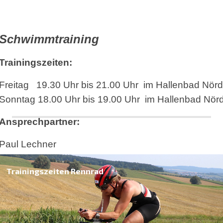
Schwimmtraining
Trainingszeiten:
Freitag 19.30 Uhr bis 21.00 Uhr im Hallenbad Nörd
Sonntag 18.00 Uhr bis 19.00 Uhr im Hallenbad Nörd
Ansprechpartner:
Paul Lechner
Email:
paul.lechner@bachtrompeten.net
Trainingszeiten Rennrad
Tel.: 09082/3809