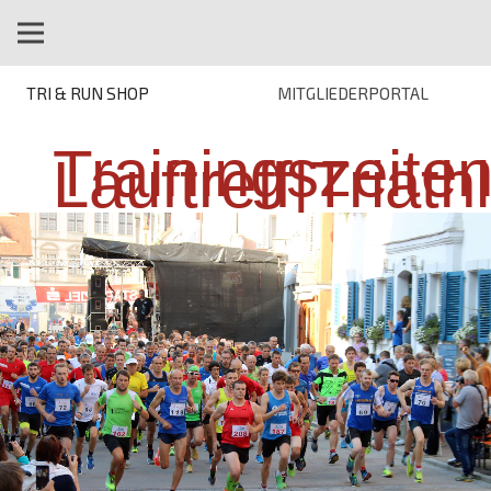
TRI & RUN SHOP
MITGLIEDERPORTAL
Trainingszeite
Lauftreff|Triath